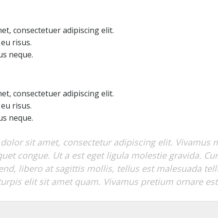
t, consectetuer adipiscing elit.
eu risus.
us neque.
t, consectetuer adipiscing elit.
eu risus.
us neque.
olor sit amet, consectetur adipiscing elit. Vivamus 
iquet congue. Ut a est eget ligula molestie gravida. C
nd, libero at sagittis mollis, tellus est malesuada tell
turpis elit sit amet quam. Vivamus pretium ornare est