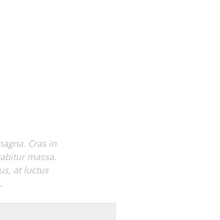
magna. Cras in
urabitur massa.
us, at luctus
.