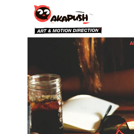
-->
Al