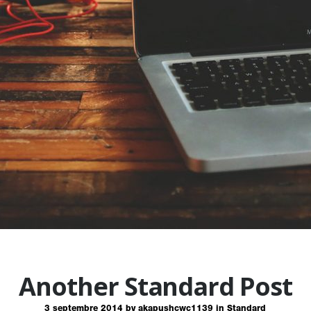
Another Standard Post
3 septembre 2014
by
akapushcwc1139
in
Standard