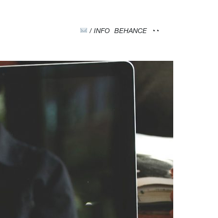
/ INFO
BEHANCE
◔◔
ON