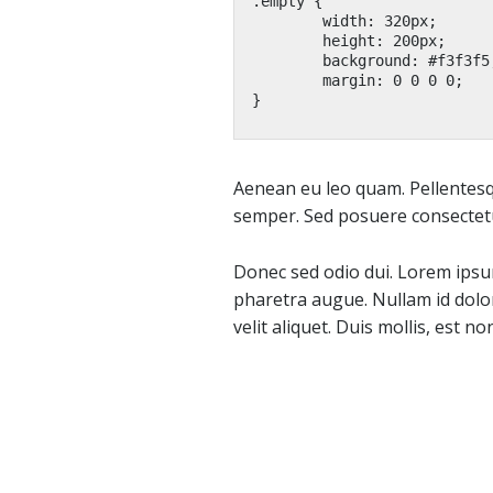
.empty {

	width: 320px;

	height: 200px;

	background: #f3f3f5;

	margin: 0 0 0 0;

Aenean eu leo quam. Pellentesq
semper. Sed posuere consectetur
Donec sed odio dui. Lorem ipsum 
pharetra augue. Nullam id dolor 
velit aliquet. Duis mollis, est 