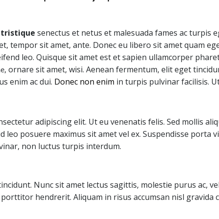
tristique
senectus et netus et malesuada fames ac turpis e
eget, tempor sit amet, ante. Donec eu libero sit amet quam e
ifend leo. Quisque sit amet est et sapien ullamcorper pharet
, ornare sit amet, wisi. Aenean fermentum, elit eget tinc
ae
cus enim ac dui.
Donec non enim
in turpis pulvinar facilisis. Ut
ectetur adipiscing elit. Ut eu venenatis felis. Sed mollis al
d leo posuere maximus sit amet vel ex. Suspendisse porta vit
vinar, non luctus turpis interdum.
ncidunt. Nunc sit amet lectus sagittis, molestie purus ac, ve
it porttitor hendrerit. Aliquam in risus accumsan nisl gravi